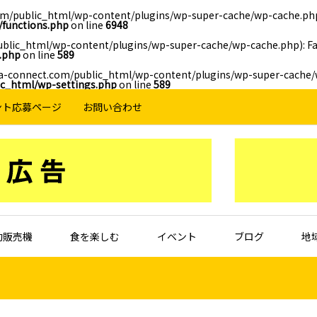
/public_html/wp-content/plugins/wp-super-cache/wp-cache.php): 
functions.php
on line
6948
lic_html/wp-content/plugins/wp-super-cache/wp-cache.php): Fail
.php
on line
589
ma-connect.com/public_html/wp-content/plugins/wp-super-cache/wp
c_html/wp-settings.php
on line
589
ント応募ページ
お問い合わせ
動販売機
食を楽しむ
イベント
ブログ
地