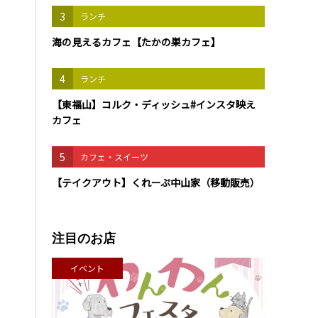
3
ランチ
海の見えるカフェ【たかの巣カフェ】
4
ランチ
【東福山】コルク・ディッシュ#インスタ映え
カフェ
5
カフェ・スイーツ
【テイクアウト】くれーぷ中山家（移動販売）
注目のお店
イベント