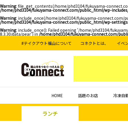
Warning
: file_get_contents(/home/phd3104/fukuyama-connect.com
/home/phd3104/fukuyama-connect.com/public_html/wp-includes/
Warning
: include_once(/home/phd3104/fukuyama-connect.com/pub
/home/phd3104/fukuyama-connect.com/public_html/wp-settings
Warning
: include_once(): Failed opening '/home/phd3104/fukuya
8.3.30/data/pear') in
/home/phd3104/fukuyama-connect.com/publi
#テイクアウト福山について
コネクトとは、
イベ
HOME
話題のお店
冷凍自
ランチ