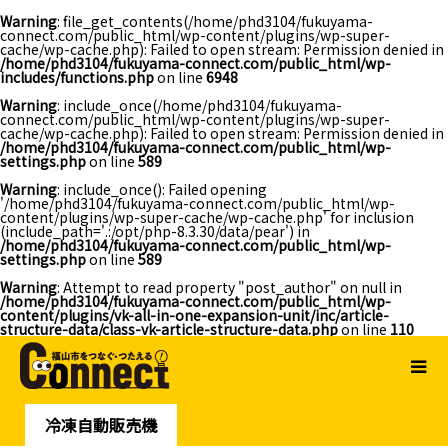
Warning
: file_get_contents(/home/phd3104/fukuyama-
connect.com/public_html/wp-content/plugins/wp-super-
cache/wp-cache.php): Failed to open stream: Permission denied in
/home/phd3104/fukuyama-connect.com/public_html/wp-
includes/functions.php
on line
6948
Warning
: include_once(/home/phd3104/fukuyama-
connect.com/public_html/wp-content/plugins/wp-super-
cache/wp-cache.php): Failed to open stream: Permission denied in
/home/phd3104/fukuyama-connect.com/public_html/wp-
settings.php
on line
589
Warning
: include_once(): Failed opening
'/home/phd3104/fukuyama-connect.com/public_html/wp-
content/plugins/wp-super-cache/wp-cache.php' for inclusion
(include_path='.:/opt/php-8.3.30/data/pear') in
/home/phd3104/fukuyama-connect.com/public_html/wp-
settings.php
on line
589
Warning
: Attempt to read property "post_author" on null in
/home/phd3104/fukuyama-connect.com/public_html/wp-
content/plugins/vk-all-in-one-expansion-unit/inc/article-
structure-data/class-vk-article-structure-data.php
on line
110
冷凍自動販売機