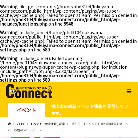
Warning
: file_get_contents(/home/phd3104/fukuyama-
connect.com/public_html/wp-content/plugins/wp-super-
cache/wp-cache.php): Failed to open stream: Permission denied in
/home/phd3104/fukuyama-connect.com/public_html/wp-
includes/functions.php
on line
6948
Warning
: include_once(/home/phd3104/fukuyama-
connect.com/public_html/wp-content/plugins/wp-super-
cache/wp-cache.php): Failed to open stream: Permission denied in
/home/phd3104/fukuyama-connect.com/public_html/wp-
settings.php
on line
589
Warning
: include_once(): Failed opening
'/home/phd3104/fukuyama-connect.com/public_html/wp-
content/plugins/wp-super-cache/wp-cache.php' for inclusion
(include_path='.:/opt/php-8.3.30/data/pear') in
/home/phd3104/fukuyama-connect.com/public_html/wp-
settings.php
on line
589
福山市の最新イベント情報を発信してい
イベント
ます。
ブログ
イベント
,
地域情報
,
音楽
【終了】【イベント】春の福山音楽祭 ～
バラの色のメロディー～