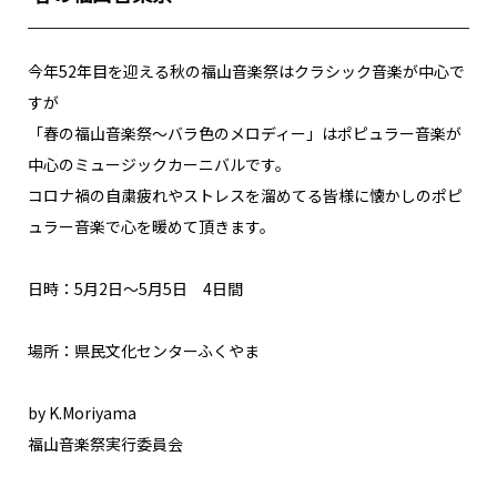
今年52年目を迎える秋の福山音楽祭はクラシック音楽が中心で
すが
「春の福山音楽祭～バラ色のメロディー」はポピュラー音楽が
中心のミュージックカーニバルです。
コロナ禍の自粛疲れやストレスを溜めてる皆様に懐かしのポピ
ュラー音楽で心を暖めて頂きます。
日時：5月2日～5月5日 4日間
場所：県民文化センターふくやま
by K.Moriyama
福山音楽祭実行委員会