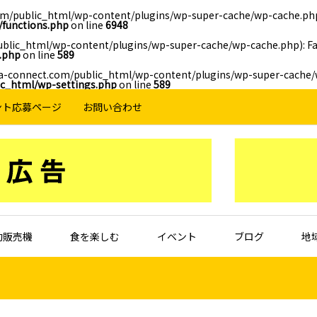
/public_html/wp-content/plugins/wp-super-cache/wp-cache.php): 
functions.php
on line
6948
lic_html/wp-content/plugins/wp-super-cache/wp-cache.php): Fail
.php
on line
589
ma-connect.com/public_html/wp-content/plugins/wp-super-cache/wp
c_html/wp-settings.php
on line
589
ント応募ページ
お問い合わせ
動販売機
食を楽しむ
イベント
ブログ
地