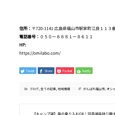
住所：
〒720-1141 広島県福山市駅家町江良１１３
電話番号：
０５０ー８８８１ー８６１１
HP:
https://omilabo.com/
Tweet
Share
Pocket
feedly
ブログ
,
全ての記事
,
地域情報
がんばれ福山市
,
オシ
【キャンプ場】車の乗り入れOK！羽高湖森林公園