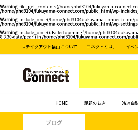
Warning
: file_get_contents(/home/phd3104/fukuyama-connect.com
/home/phd3104/fukuyama-connect.com/public_html/wp-includes/
Warning
: include_once(/home/phd3104/fukuyama-connect.com/pub
/home/phd3104/fukuyama-connect.com/public_html/wp-settings
Warning
: include_once(): Failed opening '/home/phd3104/fukuya
8.3.30/data/pear') in
/home/phd3104/fukuyama-connect.com/publi
#テイクアウト福山について
コネクトとは、
イベ
HOME
話題のお店
冷凍自
ブログ