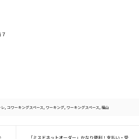
番７
ャレ
,
コワーキングスペース
,
ワーキング
,
ワーキングスペース
,
福山
キ
「ミスドネットオーダー」かなり便利！支払い・受